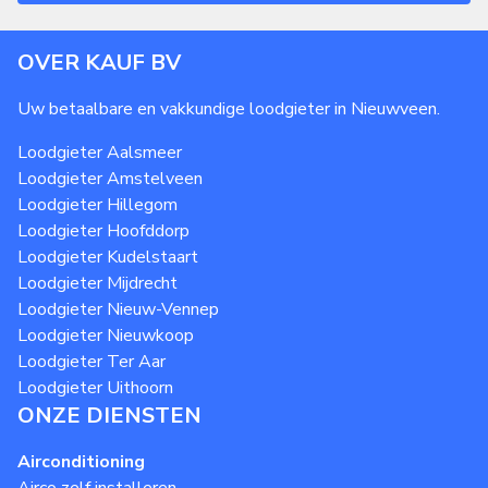
OVER KAUF BV
Uw betaalbare en vakkundige loodgieter in Nieuwveen.
Loodgieter
Aalsmeer
Loodgieter
Amstelveen
Loodgieter
Hillegom
Loodgieter
Hoofddorp
Loodgieter
Kudelstaart
Loodgieter
Mijdrecht
Loodgieter
Nieuw-Vennep
Loodgieter
Nieuwkoop
Loodgieter
Ter Aar
Loodgieter
Uithoorn
ONZE DIENSTEN
Airconditioning