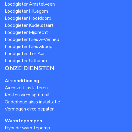
Loodgieter
Amstelveen
Loodgieter
Hillegom
Loodgieter
Hoofddorp
Loodgieter
Kudelstaart
Loodgieter
Mijdrecht
Loodgieter
Nieuw-Vennep
Loodgieter
Nieuwkoop
Loodgieter
Ter Aar
Loodgieter
Uithoorn
ONZE DIENSTEN
Airconditioning
Airco zelf installeren
Kosten airco split unit
Onderhoud airco installatie
Vermogen airco bepalen
Warmtepompen
Hybride warmtepomp